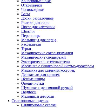
Консервные ножи
Открывалки
Чеснокодавки
Весы
Доски разделочные
Ролики для теста
Пресс для картошки
Шпатли
Перечницы
Мельницы для перца
Рассекатели
Терки
Механические соковыжималки
Механические овощерезки
Электрические измельчители
Масленка с силиконовой кистью-дозатором
Машинка для удаления косточек
Держатели для крышек
Пельменницы
Овощечистки
Шумовки с деревянной ручкой
Подносы
Мельницы для соли
Силиконовые изделия
Силиконовые скалки